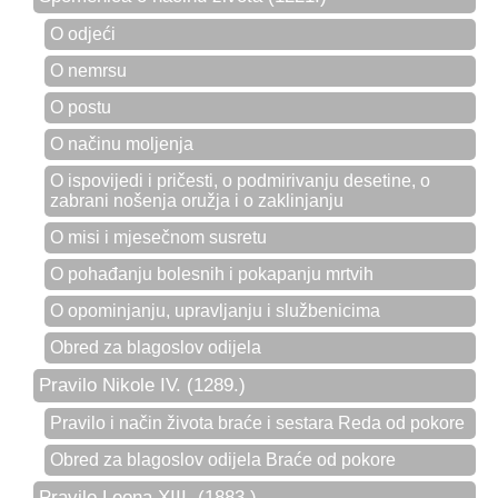
O odjeći
O nemrsu
O postu
O načinu moljenja
O ispovijedi i pričesti, o podmirivanju desetine, o
zabrani nošenja oružja i o zaklinjanju
O misi i mjesečnom susretu
O pohađanju bolesnih i pokapanju mrtvih
O opominjanju, upravljanju i službenicima
Obred za blagoslov odijela
Pravilo Nikole IV. (1289.)
Pravilo i način života braće i sestara Reda od pokore
Obred za blagoslov odijela Braće od pokore
Pravilo Leona XIII. (1883.)