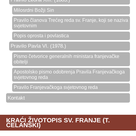
Milosrdni Božji Sin
Pravilo članova Trećeg reda sv. Franje, koji se naziva
svjetovnim
Popis oprosta i povlastica
Pravilo Pavla VI. (1978.)
Pismo četvorice generalnih ministara franjevačke
obitelji
Apostolsko pismo odobrenja Pravila Franjevačkoga
svjetovnog reda
Pravilo Franjevačkoga svjetovnog reda
Kontakt
KRAĆI ŽIVOTOPIS SV. FRANJE (T.
ČELANSKI)