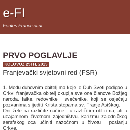
e-FI
Fontes Franciscani
PRVO POGLAVLJE
KOLOVOZ 25TH, 2013
Franjevački svjetovni red (FSR)
1. Među duhovnim obiteljima koje je Duh Sveti podigao u
Crkvi franjevačka obitelj okuplja sve one članove Božjeg
naroda, laike, redovnike i svećenike, koji se osjećaju
pozvanima slijediti Krista stopama sv. Franje Asiškog.
Oni žele na različite načine i u različitim oblicima, ali u
uzajamnom životnom zajedništvu, karizmu zajedničkog
serafskog oca učiniti nazočnom u životu i poslanju
Crkve.