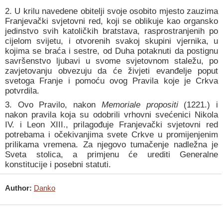
2. U krilu navedene obitelji svoje osobito mjesto zauzima
Franjevački svjetovni red, koji se oblikuje kao organsko
jedinstvo svih katoličkih bratstava, rasprostranjenih po
cijelom svijetu, i otvorenih svakoj skupini vjernika, u
kojima se braća i sestre, od Duha potaknuti da postignu
savršenstvo ljubavi u svome svjetovnom staležu, po
zavjetovanju obvezuju da će živjeti evanđelje poput
svetoga Franje i pomoću ovog Pravila koje je Crkva
potvrdila.
3. Ovo Pravilo, nakon
Memoriale propositi
(1221.) i
nakon pravila koja su odobrili vrhovni svećenici Nikola
IV. i Leon XIII., prilagođuje Franjevački svjetovni red
potrebama i očekivanjima svete Crkve u promijenjenim
prilikama vremena. Za njegovo tumačenje nadležna je
Sveta stolica, a primjenu će urediti Generalne
konstitucije i posebni statuti.
Author:
Danko