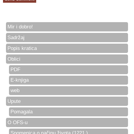
Mir i dobro!
Sadržaj
Popis kratica
Oblici
PDF
E-knjiga
web
Upute
Pomagala
O OFS-u
Spomenica o načinu života (1221.)