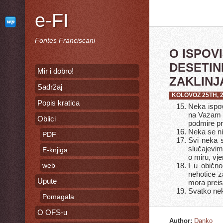
e-FI
Fontes Franciscani
O ISPOVI
DESETIN
Mir i dobro!
ZAKLINJ
Sadržaj
KOLOVOZ 25TH, 
Popis kratica
Neka ispov
na Vazam u
Oblici
podmire pr
Neka se ni
PDF
Svi neka s
slučajevim
E-knjiga
o miru, vjer
web
I u običn
nehotice 
Upute
mora preisp
Svatko nek
Pomagala
O OFS-u
Author:
Danko