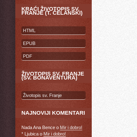
KRAĆI ŽIVOTOPIS SV.
FRANJE (T. ČELANSKI)
HTML
EPUB
PDF
ŽIVOTOPIS SV. FRANJE
(SV. BONAVENTURA)
Životopis sv. Franje
NAJNOVIJI KOMENTARI
Nada Ana Bence
o
Mir i dobro!
* Ljubica
o
Mir i dobro!