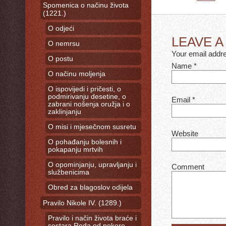
Spomenica o načinu života
(1221.)
O odjeći
LEAVE 
O nemrsu
Your email addre
O postu
Name
*
O načinu moljenja
O ispovijedi i pričesti, o
podmirivanju desetine, o
Email
*
zabrani nošenja oružja i o
zaklinjanju
O misi i mjesečnom susretu
Website
O pohađanju bolesnih i
pokapanju mrtvih
O opominjanju, upravljanju i
Comment
službenicima
Obred za blagoslov odijela
Pravilo Nikole IV. (1289.)
Pravilo i način života braće i
sestara Reda od pokore