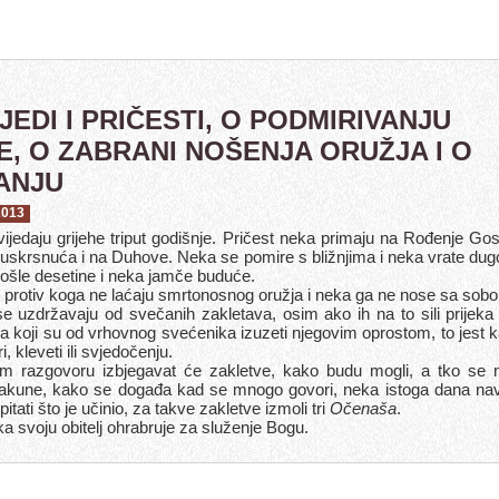
JEDI I PRIČESTI, O PODMIRIVANJU
E, O ZABRANI NOŠENJA ORUŽJA I O
ANJU
2013
ijedaju grijehe triput godišnje. Pričest neka primaju na Rođenje Go
skrsnuća i na Duhove. Neka se pomire s bližnjima i neka vrate du
ošle desetine i neka jamče buduće.
 protiv koga ne laćaju smrtonosnog oružja i neka ga ne nose sa sob
e uzdržavaju od svečanih zakletava, osim ako ih na to sili prijeka
a koji su od vrhovnog svećenika izuzeti njegovim oprostom, to jest k
i, kleveti ili svjedočenju.
om razgovoru izbjegavat će zakletve, kako budu mogli, a tko se 
zakune, kako se događa kad se mnogo govori, neka istoga dana na
itati što je učinio, za takve zakletve izmoli tri
Očenaša
.
a svoju obitelj ohrabruje za služenje Bogu.