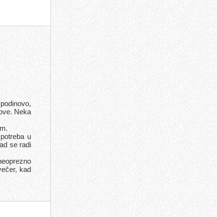
spodinovo,
gove. Neka
om.
 potreba u
ad se radi
neoprezno
večer, kad