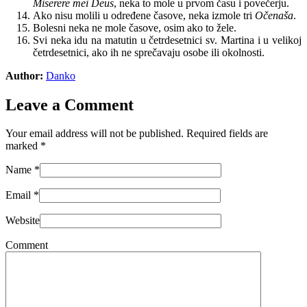
Miserere mei Deus
, neka to mole u prvom času i povečerju.
Ako nisu molili u određene časove, neka izmole tri
Očenaša
.
Bolesni neka ne mole časove, osim ako to žele.
Svi neka idu na matutin u četrdesetnici sv. Martina i u velikoj
četrdesetnici, ako ih ne sprečavaju osobe ili okolnosti.
Author:
Danko
Leave a Comment
Your email address will not be published. Required fields are
marked
*
Name
*
Email
*
Website
Comment