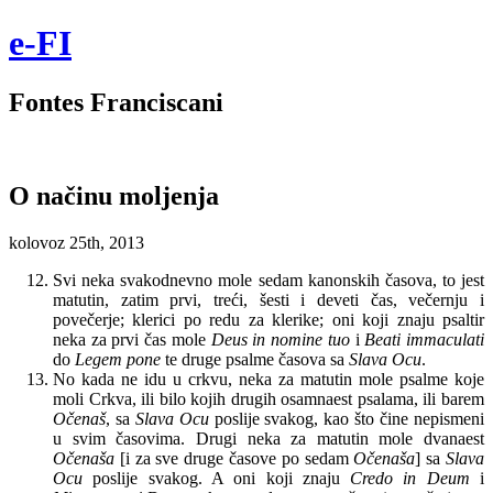
e-FI
Fontes Franciscani
O načinu moljenja
kolovoz 25th, 2013
Svi neka svakodnevno mole sedam kanonskih časova, to jest
matutin, zatim prvi, treći, šesti i deveti čas, večernju i
povečerje; klerici po redu za klerike; oni koji znaju psaltir
neka za prvi čas mole
Deus in nomine tuo
i
Beati immaculati
do
Legem pone
te druge psalme časova sa
Slava Ocu
.
No kada ne idu u crkvu, neka za matutin mole psalme koje
moli Crkva, ili bilo kojih drugih osamnaest psalama, ili barem
Očenaš
, sa
Slava Ocu
poslije svakog, kao što čine nepismeni
u svim časovima. Drugi neka za matutin mole dvanaest
Očenaša
[i za sve druge časove po sedam
Očenaša
] sa
Slava
Ocu
poslije svakog. A oni koji znaju
Credo in Deum
i