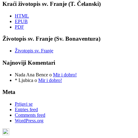
Kraći životopis sv. Franje (T. Čelanski)
HTML
EPUB
PDF
Životopis sv. Franje (Sv. Bonaventura)
Životopis sv. Franje
Najnoviji Komentari
Nada Ana Bence
o
Mir i dobro!
* Ljubica
o
Mir i dobro!
Meta
Prijavi se
Entries feed
Comments feed
WordPress.org