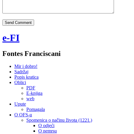
e-FI
Fontes Franciscani
Mir i dobro!
Sadržaj
Popis kratica
Oblici
PDF
E-knjiga
web
Upute
Pomagala
O OFS-u
Spomenica o načinu života (1221.)
O odjeći
O nemrsu