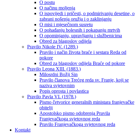
O postu
O načinu moljenja
O ispovijedi i pričesti, o podmirivanju desetine, o
zabrani nošenja oružja i o zaklinjanju
O misi i mjesečnom susretu
O pohađanju bolesnih i pokapanju mrtvih
O opominjanju, upravljanju i službenicima
Obred za blagoslov odijela
Pravilo Nikole IV. (1289.)
Pravilo i način života braće i sestara Reda od
pokore
Obred za blagoslov odijela Braće od pokore
Pravilo Leona XIII. (1883.)
Milosrdni Božji Sin
Pravilo članova Trećeg reda sv. Franje, koji se
naziva svjetovnim
Popis oprosta i povlastica
Pravilo Pavla VI. (1978.)
Pismo četvorice generalnih ministara franjevačke
obitelji
Apostolsko pismo odobrenja Pravila
Franjevačkoga svjetovnog reda
Pravilo Franjevačkoga svjetovnog reda
Kontakt