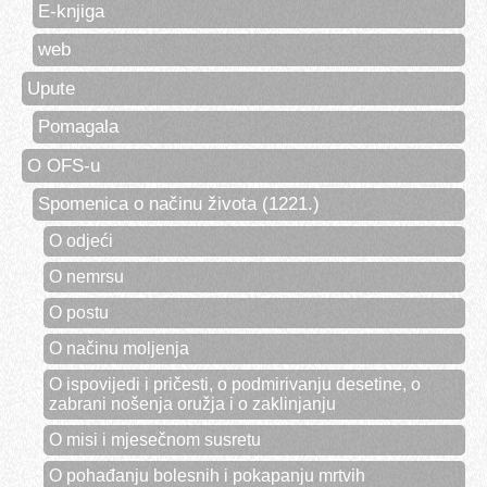
E-knjiga
web
Upute
Pomagala
O OFS-u
Spomenica o načinu života (1221.)
O odjeći
O nemrsu
O postu
O načinu moljenja
O ispovijedi i pričesti, o podmirivanju desetine, o
zabrani nošenja oružja i o zaklinjanju
O misi i mjesečnom susretu
O pohađanju bolesnih i pokapanju mrtvih