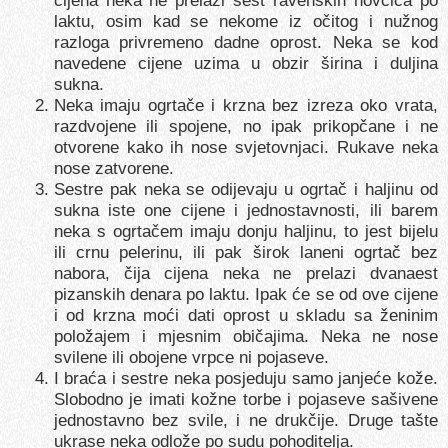
laktu, osim kad se nekome iz očitog i nužnog
razloga privremeno dadne oprost. Neka se kod
navedene cijene uzima u obzir širina i duljina
sukna.
Neka imaju ogrtače i krzna bez izreza oko vrata,
razdvojene ili spojene, no ipak prikopčane i ne
otvorene kako ih nose svjetovnjaci. Rukave neka
nose zatvorene.
Sestre pak neka se odijevaju u ogrtač i haljinu od
sukna iste one cijene i jednostavnosti, ili barem
neka s ogrtačem imaju donju haljinu, to jest bijelu
ili crnu pelerinu, ili pak širok laneni ogrtač bez
nabora, čija cijena neka ne prelazi dvanaest
pizanskih denara po laktu. Ipak će se od ove cijene
i od krzna moći dati oprost u skladu sa ženinim
položajem i mjesnim običajima. Neka ne nose
svilene ili obojene vrpce ni pojaseve.
I braća i sestre neka posjeduju samo janjeće kože.
Slobodno je imati kožne torbe i pojaseve sašivene
jednostavno bez svile, i ne drukčije. Druge tašte
ukrase neka odlože po sudu pohoditelja.