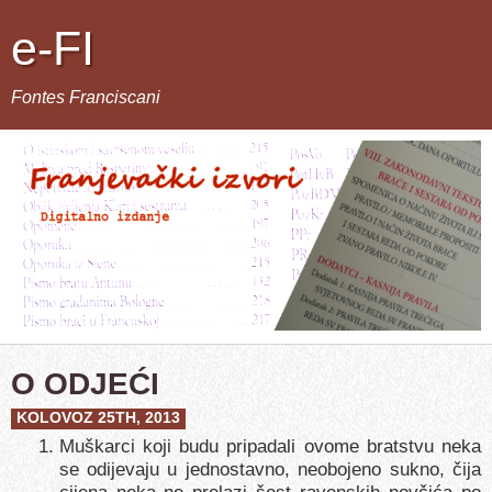
e-FI
Fontes Franciscani
O ODJEĆI
KOLOVOZ 25TH, 2013
Muškarci koji budu pripadali ovome bratstvu neka
se odijevaju u jednostavno, neobojeno sukno, čija
cijena neka ne prelazi šest ravenskih novčića po