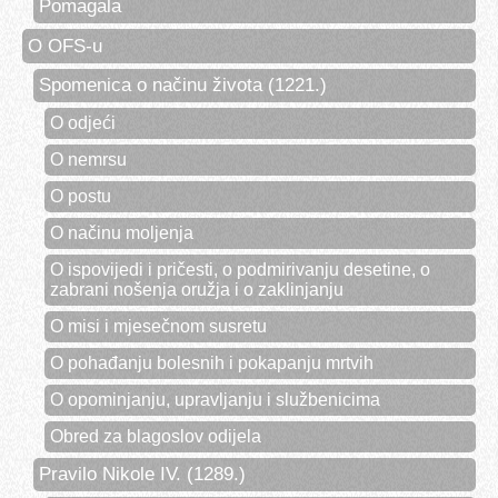
Pomagala
O OFS-u
Spomenica o načinu života (1221.)
O odjeći
O nemrsu
O postu
O načinu moljenja
O ispovijedi i pričesti, o podmirivanju desetine, o
zabrani nošenja oružja i o zaklinjanju
O misi i mjesečnom susretu
O pohađanju bolesnih i pokapanju mrtvih
O opominjanju, upravljanju i službenicima
Obred za blagoslov odijela
Pravilo Nikole IV. (1289.)