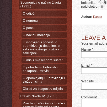
Spomenica o načinu života
bolesnika,
briž
3
(1221.)
najdjelotvornijim
O odjeći
Author:
Danko
O nemrsu
O postu
O načinu moljenja
LEAVE 
O ispovijedi i pričesti, o
Your email addre
podmirivanju desetine, o
Name
*
zabrani nošenja oružja i o
zaklinjanju
O misi i mjesečnom susretu
Email
*
O pohađanju bolesnih i
pokapanju mrtvih
O opominjanju, upravljanju i
Website
službenicima
Obred za blagoslov odijela
Pravilo Nikole IV. (1289.)
Comment
Pravilo i način života braće i
sestara Reda od pokore