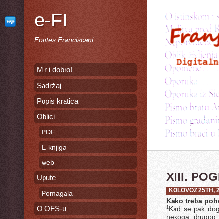
e-FI
Fontes Franciscani
Mir i dobro!
Sadržaj
Popis kratica
Oblici
PDF
E-knjiga
web
XIII. PO
Upute
KOLOVOZ 25TH, 
Pomagala
Kako treba poh
O OFS-u
Kad se pak dog
1
nekoga drugog i