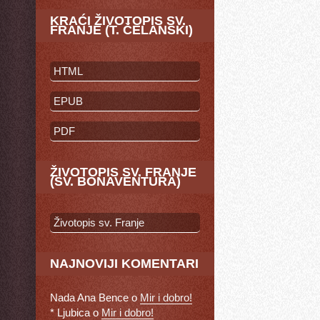
KRAĆI ŽIVOTOPIS SV.
FRANJE (T. ČELANSKI)
HTML
EPUB
PDF
ŽIVOTOPIS SV. FRANJE
(SV. BONAVENTURA)
Životopis sv. Franje
NAJNOVIJI KOMENTARI
Nada Ana Bence
o
Mir i dobro!
* Ljubica
o
Mir i dobro!