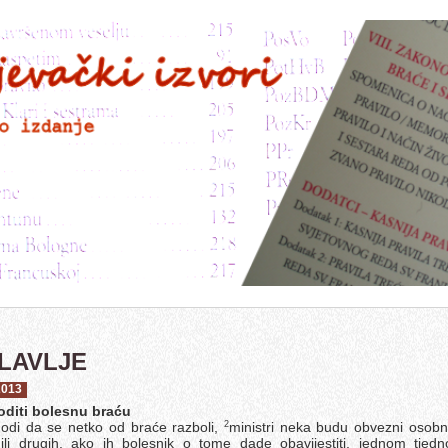
GLAVLJE
2013
oditi bolesnu braću
odi da se netko od braće razboli,
ministri neka budu obvezni osobno
2
li drugih, ako ih bolesnik o tome dade obavijestiti, jednom tjedn