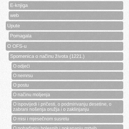
E-knjiga
web
Upute
Pomagala
O OFS-u
Spomenica o načinu života (1221.)
O odjeći
O nemrsu
O postu
O načinu moljenja
O ispovijedi i pričesti, o podmirivanju desetine, o
zabrani nošenja oružja i o zaklinjanju
O misi i mjesečnom susretu
O pohađanju bolesnih i pokapanju mrtvih